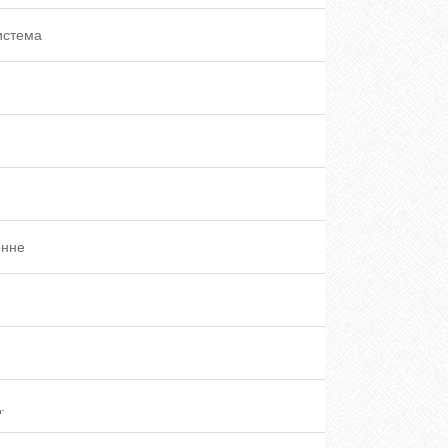
истема
онне
.