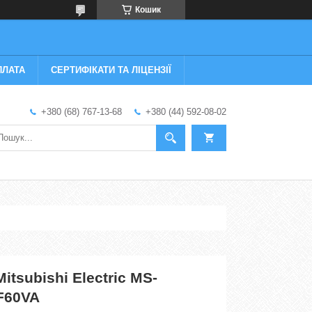
Кошик
ПЛАТА
СЕРТИФІКАТИ ТА ЛІЦЕНЗІЇ
+380 (68) 767-13-68
+380 (44) 592-08-02
itsubishi Electric MS-
F60VA