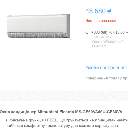
48 680 ₴
Немає в наявності
+380 (68) 767-13-68
0508347961
Viber / WhatsApp /
Telegram
повернення товару пр
Опис кондиціонер Mitsubishi Electric MS-GF60VA/MU-GF60VA
Унікальна функція I FEEL, що ґрунтується на принципах нечітк
найбільш комфортну температуру для кожного користувача.