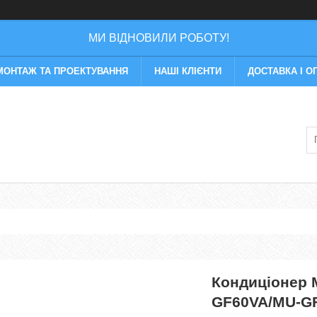
МИ ВІДНОВИЛИ РОБОТУ!
МОНТАЖ ТА ПРОЕКТУВАННЯ
НАШІ КЛІЄНТИ
ДОСТАВКА І О
Кондиціонер M
GF60VA/MU-G