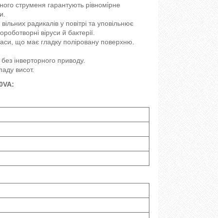
яного струменя гарантують рівномірне
и.
ільних радикалів у повітрі та уповільнює
роботворні віруси й бактерії.
маси, що має гладку поліровану поверхню.
 без інверторного приводу.
паду висот.
0VA: