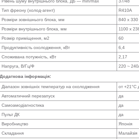
Рівень шуму внутрішнього блока, ДБ — min/max
37/48
Тип фреону (холод-агент)
R410A
Розміри зовнішнього блока, мм
840 x 330
Розміри внутрішнього блока, мм
1100 х 23
Розмір приміщення, м2
60
Продуктивність охолодження, кВт
6,4
Споживана потужність, кВт
2,17
Напруга, В/Гц/Ф
220 ~ 240
Додаткова інформація:
Діапазон зовнішніх температур на охолодження
от +21°C 
Автоматичний перезапуск
да
Самоамодіагностика
да
Пульт ДК
да
Виробництво
Японія
Складання
Малайзія