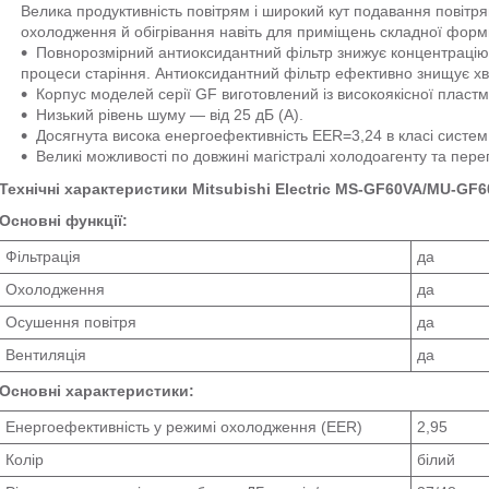
Велика продуктивність повітрям і широкий кут подавання повітр
охолодження й обігрівання навіть для приміщень складної форм
Повнорозмірний антиоксидантний фільтр знижує концентрацію в
процеси старіння. Антиоксидантний фільтр ефективно знищує хво
Корпус моделей серії GF виготовлений із високоякісної пласт
Низький рівень шуму — від 25 дБ (А).
Досягнута висока енергоефективність EER=3,24 в класі систем
Великі можливості по довжині магістралі холодоагенту та пере
Технічні характеристики Mitsubishi Electric MS-GF60VA/MU-GF6
Основні функції:
Фільтрація
да
Охолодження
да
Осушення повітря
да
Вентиляція
да
Основні характеристики:
Енергоефективність у режимі охолодження (EER)
2,95
Колір
білий