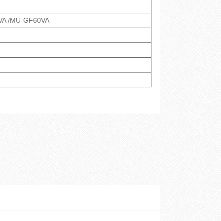
VA /MU-GF60VA
)
)