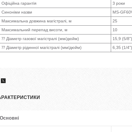
Офіційна гарантія
3 роки
Синоніми назви
MS-GF60
Максимальна довжина магістралі, м
25
Максимальний перепад висоти, м
10
⁇ Діаметр газової магістралі (мм/дюйм)
15,9 (5/8"
⁇ Діаметр рідинної магістралі (мм/дюйм)
6,35 (1/4"
АРАКТЕРИСТИКИ
Основні