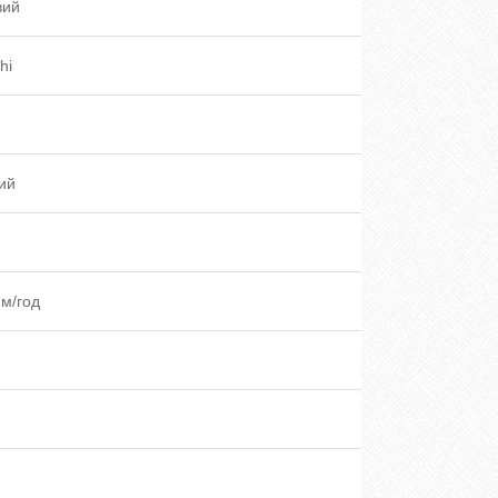
вий
hi
ий
.м/год