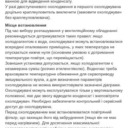
ванною для відведення конденсату.
У разі двоступеневого охолодження в першого охолоджувача
доцільно краплеуловитель виключити (замовити охолоджувач
без краплеуловлювача).
Місце встановлення
Під час вибору розташування у вентиляційному обладнанні
рекомендується дотримуватися таких правил: якщо
холодоагентом є вода, охолоджувачі можуть встановлюватися
всередині опалюваних приміщень, у яких температура не
опускається нижче нуля (основним умовою є дотримання
температури повітря, що переміщається).
Зовнішня установка допускається, якщо холодоагентом є
незамерзна суміш (розчин етиленгліколю). Водночас треба
враховувати температурне обмеження для сервоприводу
змішувального вузла, а для визначення параметрів
охолоджувача не можна використовувати зазначені діаграми.
Охолоджувачі можуть експлуатуватися тільки у вертикальному
положенні, яке дає змогу відводити конденсат і знеповітряти
охолоджувач. Необхідно забезпечити контрольний і сервісний
доступ до охолоджувача.
Перед охолоджувачем має встановлюватися повітряний
фільтр, що захищає його від забруднення (якщо він не має
перед нагрівачем). Для досягнення максимальної