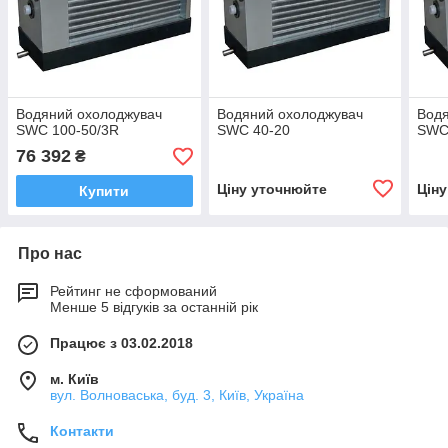
Водяний охолоджувач
Водяний охолоджувач
Водя
SWC 100-50/3R
SWC 40-20
SWC
76 392
₴
Ціну уточнюйте
Цін
Купити
Про нас
Рейтинг не сформований
Менше 5 відгуків за останній рік
Працює з 03.02.2018
м. Київ
вул. Волноваська, буд. 3, Київ, Україна
Контакти