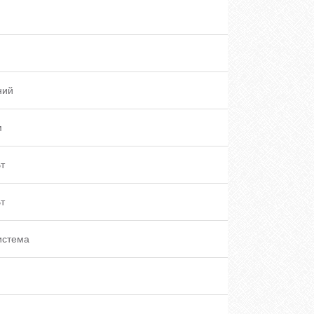
ний
м
т
т
истема