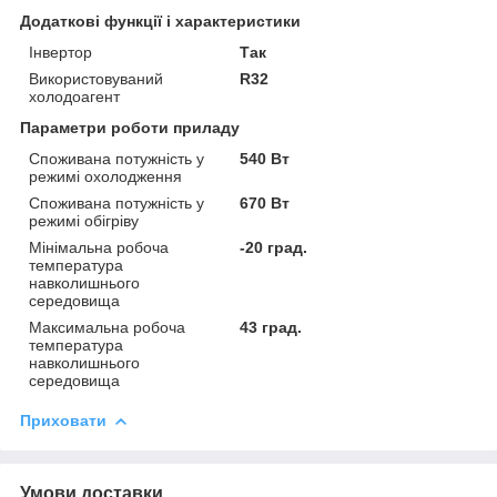
Додаткові функції і характеристики
Інвертор
Так
Використовуваний
R32
холодоагент
Параметри роботи приладу
Споживана потужність у
540 Вт
режимі охолодження
Споживана потужність у
670 Вт
режимі обігріву
Мінімальна робоча
-20 град.
температура
навколишнього
середовища
Максимальна робоча
43 град.
температура
навколишнього
середовища
Приховати
Умови доставки