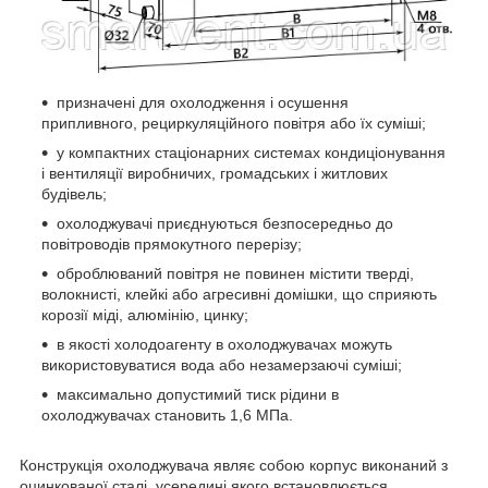
призначені для охолодження і осушення
припливного, рециркуляційного повітря або їх суміші;
у компактних стаціонарних системах кондиціонування
і вентиляції виробничих, громадських і житлових
будівель;
охолоджувачі приєднуються безпосередньо до
повітроводів прямокутного перерізу;
оброблюваний повітря не повинен містити тверді,
волокнисті, клейкі або агресивні домішки, що сприяють
корозії міді, алюмінію, цинку;
в якості холодоагенту в охолоджувачах можуть
використовуватися вода або незамерзаючі суміші;
максимально допустимий тиск рідини в
охолоджувачах становить 1,6 МПа.
Конструкція охолоджувача являє собою корпус виконаний з
оцинкованої сталі, усередині якого встановлюється