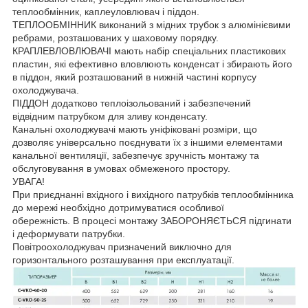
теплообмінник, каплеуловлювач і піддон.
ТЕПЛООБМІННИК виконаний з мідних трубок з алюмінієвими
ребрами, розташованих у шаховому порядку.
КРАПЛЕВЛОВЛЮВАЧІ мають набір спеціальних пластикових
пластин, які ефективно вловлюють конденсат і збирають його
в піддон, який розташований в нижній частині корпусу
охолоджувача.
ПІДДОН додатково теплоізольований і забезпечений
відвідним патрубком для зливу конденсату.
Канальні охолоджувачі мають уніфіковані розміри, що
дозволяє універсально поєднувати їх з іншими елементами
канальної вентиляції, забезпечує зручність монтажу та
обслуговування в умовах обмеженого простору.
УВАГА!
При приєднанні вхідного і вихідного патрубків теплообмінника
до мережі необхідно дотримуватися особливої
обережність. В процесі монтажу ЗАБОРОНЯЄТЬСЯ підгинати
і деформувати патрубки.
Повітроохолоджувач призначений виключно для
горизонтального розташування при експлуатації.