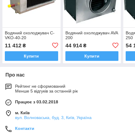
Водяний охолоджувач C-
Водяний охолоджувач AVA
Водя
VKO-40-20
200
250
11 412
44 914
54 
₴
₴
Купити
Купити
Про нас
Рейтинг не сформований
Менше 5 відгуків за останній рік
Працює з 03.02.2018
м. Київ
вул. Волноваська, буд. 3, Київ, Україна
Контакти