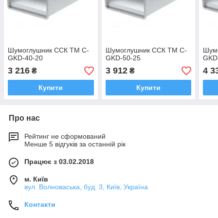
Шумоглушник ССК ТМ C-
Шумоглушник ССК ТМ C-
Шум
GKD-40-20
GKD-50-25
GKD
3 216
3 912
4 3
₴
₴
Купити
Купити
Про нас
Рейтинг не сформований
Менше 5 відгуків за останній рік
Працює з 03.02.2018
м. Київ
вул. Волноваська, буд. 3, Київ, Україна
Контакти