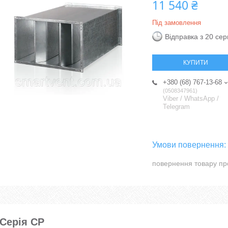
11 540 ₴
Під замовлення
Відправка з 20 се
КУПИТИ
+380 (68) 767-13-68
0508347961
Viber / WhatsApp /
Telegram
повернення товару пр
Серія СР