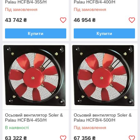
Palau HCFB/4-355/H
Palau HCFB/4-400/H
Під замовлення
Під замовлення
43 742
46 954
₴
₴
Купити
Купити
Осьовий вентилятор Soler &
Осьовий вентилятор Soler &
Palau HCFB/4-450/H
Palau HCFB/4-500/H
В наявності
Під замовлення
63 322
67 356
₴
₴