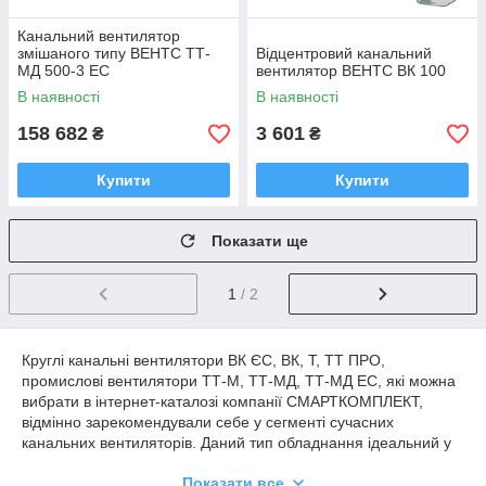
Канальний вентилятор
змішаного типу ВЕНТС ТТ-
Відцентровий канальний
МД 500-3 EC
вентилятор ВЕНТС ВК 100
В наявності
В наявності
158 682
3 601
₴
₴
Купити
Купити
Показати ще
1
/ 2
Круглі канальні вентилятори ВК ЄС, ВК, Т, ТТ ПРО,
промислові вентилятори ТТ-М, ТТ-МД, ТТ-МД EC, які можна
вибрати в інтернет-каталозі компанії СМАРТКОМПЛЕКТ,
відмінно зарекомендували себе у сегменті сучасних
канальних вентиляторів. Даний тип обладнання ідеальний у
таких напрямках комерційні та побутові будівлі, де потрібна
Показати все
тривала безперебійна робота систем вентиляції. Як