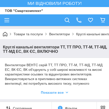
МИ ВІДНОВИЛИ РОБОТУ!
ТОВ "Смарткомплект"
Товари та послуги
Вентилятори
Круглі канальні вен
Круглі канальні вентилятори ТТ, ТТ ПРО, ТТ-М, ТТ-МД,
ТТ-МД EC, ВК ЄС, ВКЛЮЧНО
Вентилятори ВЕНТС серій ТТ, ТТ ПРО, ТТ-М, ТТ-МД, ТТ-МД
EC, ВК ЄС, ВК об'єднують у собі широкі можливості та високі
характеристики осьових та відцентрових вентиляторів.
Використовуються в припливно-витяжних системах
вентиляції, які потребують високого тиску, потужного
повітряного потоку та низького рівня шуму.
Показати все
Сумісні з повітропроводами діаметром від 100 до 500 мм.
Вентилятори даних серій є відмінним вибором для
встановлення у витяжні системи приміщень із підвищеною
вологістю (санвузли, кухні), а також для вентиляції квартир,
Сортування
0
Фільтри