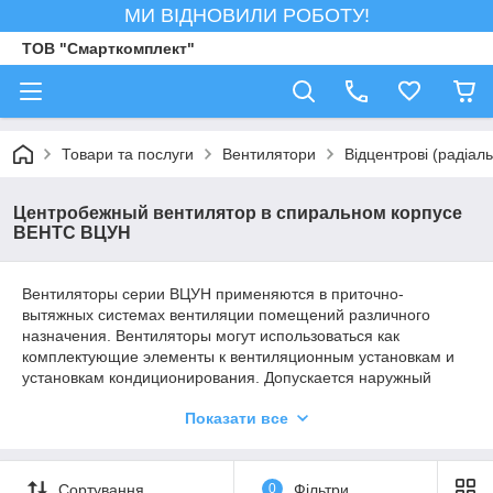
МИ ВІДНОВИЛИ РОБОТУ!
ТОВ "Смарткомплект"
Товари та послуги
Вентилятори
Відцентрові (радіал
Центробежный вентилятор в спиральном корпусе
ВЕНТС ВЦУН
Вентиляторы серии ВЦУН применяются в приточно-
вытяжных системах вентиляции помещений различного
назначения. Вентиляторы могут использоваться как
комплектующие элементы к вентиляционным установкам и
установкам кондиционирования. Допускается наружный
монтаж. Корпус вентилятора изготовлен из стали с
Показати все
полимерным покрытием. Вентилятор ВЦУН может быть
исполнен как с направлением вращения рабочего колеса
вправо, так и влево. Двигатели двух- или четырех, 6-ти или
восьми-полюсные асинхронные с внешним ротором, на оси
Сортування
0
Фільтри