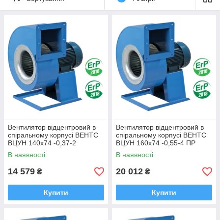
которых устанавливается рабочее колесо с вперед
загнутыми лопатками. Оснащені вбудованим тепловим
захистом з автоматичним перезапуском. Плавне або
ступінчасте регулювання здійснюється за допомогою
тиристорного або трансформаторного регулятора. Вихлопної
і всмоктуючий патрубки мають прямокутний і круглий
перетин відповідно.
Вентилятор відцентровий в
Вентилятор відцентровий в
спіральному корпусі ВЕНТС
спіральному корпусі ВЕНТС
ВЦУН 140х74 -0,37-2
ВЦУН 160х74 -0,55-4 ПР
В наявності
В наявності
14 579
20 012
₴
₴
Купити
Купити