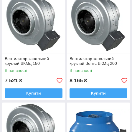
Вентилятор канальний
Вентилятор канальний
круглий ВКМц 150
круглий Вентс ВКМц 200
В наявності
В наявності
7 521
8 165
₴
₴
Купити
Купити