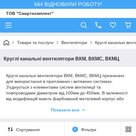
МИ ВІДНОВИЛИ РОБОТУ!
ТОВ "Смарткомплект"
Товари та послуги
Вентилятори
Круглі канальні вен
Круглі канальні вентилятори ВКМ, ВКМС, ВКМЦ
Круглі канальні вентилятори ВКМ, ВКМС, ВКМЦ призначені
для використання в припливних і витяжних системах.
З'єднується з елементами систем вентиляції та
повітроводами діаметром від 100мм до 450мм. В залежності
від модифікацій мають фарбований металевий корпус або
оцинкований.
Показати все
Дані вентилятори серії українського виробника Вентс
зарекомендували себе надійними і довговічними.
Сортування
0
Фільтри