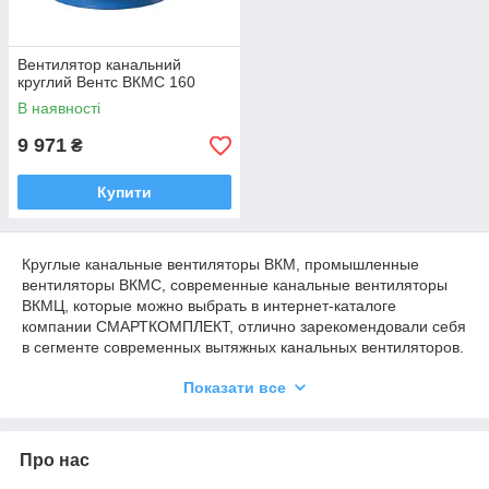
Вентилятор канальний
круглий Вентс ВКМС 160
В наявності
9 971
₴
Купити
Круглые канальные вентиляторы ВКМ, промышленные
вентиляторы ВКМС, современные канальные вентиляторы
ВКМЦ, которые можно выбрать в интернет-каталоге
компании СМАРТКОМПЛЕКТ, отлично зарекомендовали себя
в сегменте современных вытяжных канальных вентиляторов.
Данный тип оборудования идеален в таких направлениях
Показати все
промышленности и производства, где необходима
длительная бесперебойная работа систем вентиляции. Как
приточная система, так и вытяжная система могут с такими
приборами работать долго и без отключения питания.
Про нас
У чому ж характерні відмінності круглих канальних