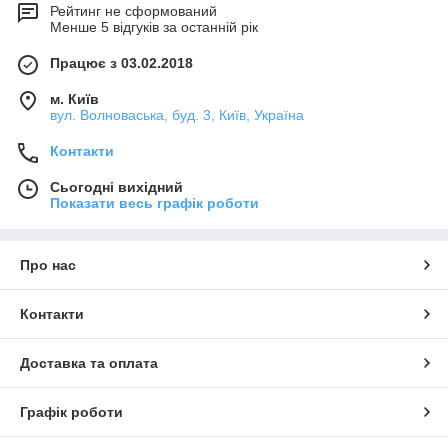
вентиляторів Вентс, купити які так просто в один клік?
Рейтинг не сформований
Менше 5 відгуків за останній рік
Монтаж (стельовий і настінний) такого роду вентиляторів для
круглих повітроводів може проводитися під будь-яким кутом.
Працює з 03.02.2018
Подібного роду витяжні канальні вентилятори володіють
широким модельним рядом, досить низьким рівнем шуму
м. Київ
(незважаючи на відмінну потужність і високу ступінь
вул. Волноваська, буд. 3, Київ, Україна
надійності таких промислових вентиляторів). Вентилятор
канальний, ціна якого адекватна, а якість матеріалів,
Контакти
збирання, конструкції і роботи при цьому відповідають всім
прогресивним технологічним стандартам, прослужить вам
Сьогодні вихідний
довго і бездоганно.
Показати весь графік роботи
Про нас
Контакти
Доставка та оплата
Графік роботи