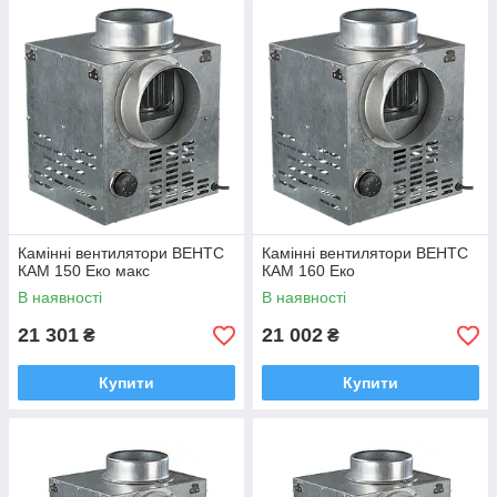
Камінні вентилятори ВЕНТС
Камінні вентилятори ВЕНТС
КАМ 150 Еко макс
КАМ 160 Еко
В наявності
В наявності
21 301
21 002
₴
₴
Купити
Купити