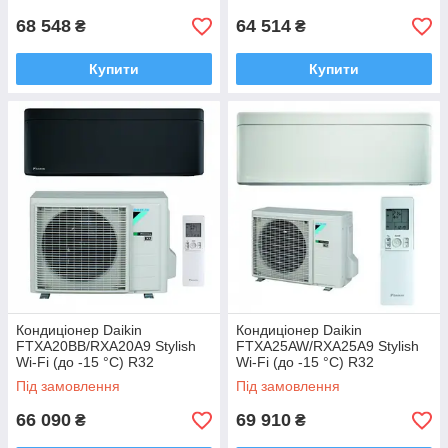
68 548
64 514
₴
₴
Купити
Купити
Кондиціонер Daikin
Кондиціонер Daikin
FTXA20BB/RXA20A9 Stylish
FTXA25AW/RXA25A9 Stylish
Wi-Fi (до -15 °C) R32
Wi-Fi (до -15 °C) R32
Під замовлення
Під замовлення
66 090
69 910
₴
₴