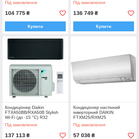
Під замовлення
Під замовлення
104 775
136 749
₴
₴
Купити
Купити
Кондиціонер Daikin
Кондиціонер настінний
FTXA50BB/RXA50B Stylish
інверторний DAIKIN
Wi-Fi (до -15 °C) R32
FTXM25/RXM25
Під замовлення
Під замовлення
137 113
57 036
₴
₴